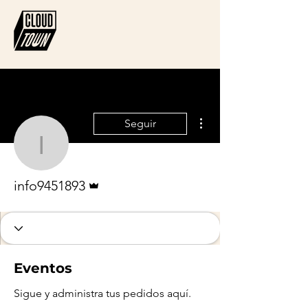
Más acciones
Seguir
info9451893
Administrador
info9451893
Eventos
Sigue y administra tus pedidos aquí.