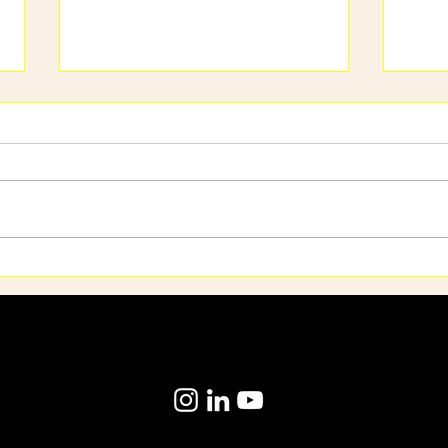
Nuestra guía oficial WFH
Cóm
lab