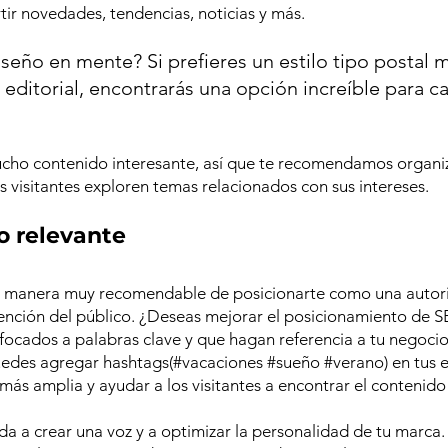
r novedades, tendencias, noticias y más. 
iseño en mente? Si prefieres un estilo tipo postal m
editorial, encontrarás una opción increíble para c
cho contenido interesante, así que te recomendamos organiz
s visitantes exploren temas relacionados con sus intereses.
o relevante
na manera muy recomendable de posicionarte como una autori
tención del público. ¿Deseas mejorar el posicionamiento de S
ocados a palabras clave y que hagan referencia a tu negocio
puedes agregar hashtags(#vacaciones 
#sueño
#verano
) en tus 
 más amplia y ayudar a los visitantes a encontrar el contenid
uda a crear una voz y a optimizar la personalidad de tu marca.