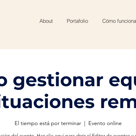
About
Portafolio
Cómo funcion
 gestionar eq
ituaciones re
El tiempo está por terminar
  |  
Evento online
ción del evento. Haz clic aquí para abrir el Editor de eventos y