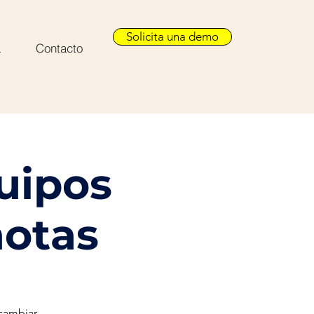
Solicita una demo
a
Contacto
uipos
motas
 cambiar